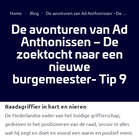
Home
Blog
De avonturen van Ad Anthonissen – De zoektocht naar een nieuwe burgemeester- Tip 9
Open
De avonturen van Ad
Anthonissen – De
zoektocht naar een
nieuwe
burgemeester- Tip 9
Geen resultaten gevonden
Raadsgriffier in hart en nieren
De Nederlandse vader van het huidige griffierschap,
gedreven in het positioneren van de raad, secuur in alles
wat hij zegt en doet en vooral een warm en positief mens