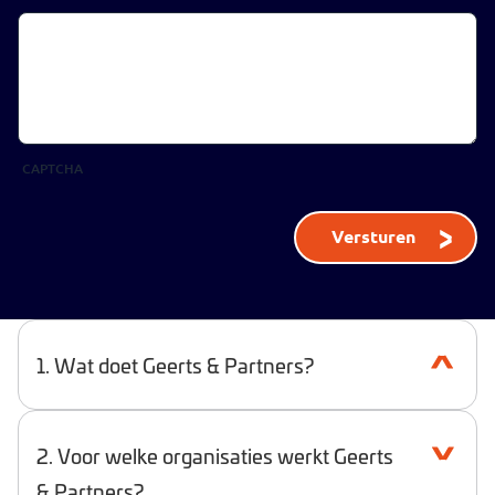
CAPTCHA
1. Wat doet Geerts & Partners?
Wij ondersteunen organisaties in de publieke sector
2. Voor welke organisaties werkt Geerts
met strategisch HRM en duurzaam personeelsbeleid.
Op het gebied van
& Partners?
interim & detacheren
,
werving &