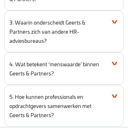
selectie
,
recruitmentoplossingen
en
loopbaanontwikkelingen
. Met focus op
3. Waarin onderscheidt Geerts &
menswaarde en duurzame resultaten.
Partners zich van andere HR-
adviesbureaus?
4. Wat betekent ‘menswaarde’ binnen
Geerts & Partners?
5. Hoe kunnen professionals en
opdrachtgevers samenwerken met
Geerts & Partners?