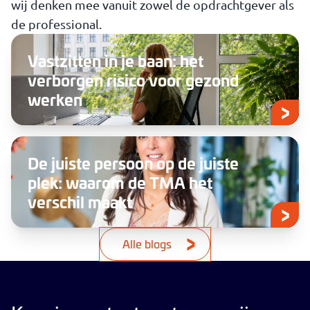
wij denken mee vanuit zowel de opdrachtgever als
de professional.
Vastzitten in je baan: het
verborgen risico voor gezond
werken
De juiste persoon op de juiste
plek: waarom de TMA het
verschil maakt
Alle blogs