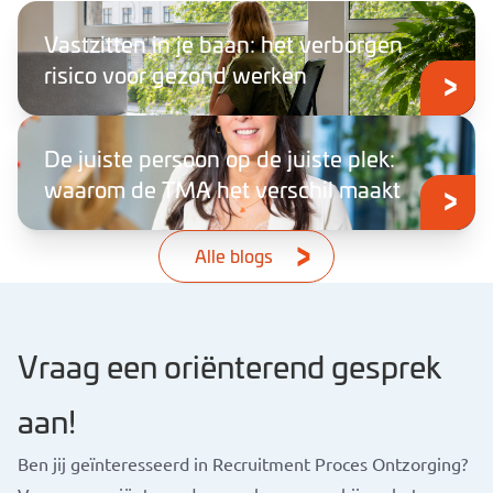
Vastzitten in je baan: het verborgen
risico voor gezond werken
De juiste persoon op de juiste plek:
waarom de TMA het verschil maakt
Alle blogs
Vraag een oriënterend gesprek
aan!
Ben jij geïnteresseerd in Recruitment Proces Ontzorging?