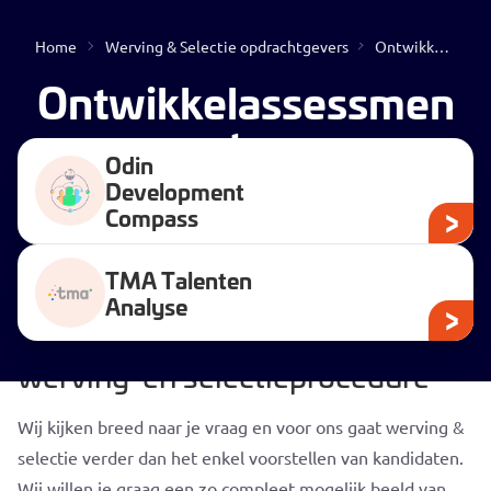
Home
Werving & Selectie opdrachtgevers
Ontwikkelassessments
Open
Ontwikkelassessmen
ts
Odin
Development
Compass
TMA Talenten
Geen resultaten gevonden
Analyse
Ontwikkelassessments in een
werving-en selectieprocedure
Wij kijken breed naar je vraag en voor ons gaat werving &
selectie verder dan het enkel voorstellen van kandidaten.
Wij willen je graag een zo compleet mogelijk beeld van