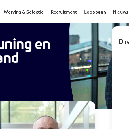
n Facilitair – Berkelland
Werving & Selectie
Recruitment
Loopbaan
Nieuws
uning en
Dire
land