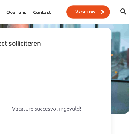
Vacatures
Over ons
Contact
ct solliciteren
Geen resultaten gevonden
Vacature succesvol ingevuld!