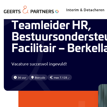
Home
Vacatures
Teamleider HR, Bestuursondersteuning e
Interim & Detacheren
Teamleider HR,
Bestuursonderste
Facilitair – Berkel
Vacature succesvol ingevuld!
36 uur
Borculo
max 7.128 ,-