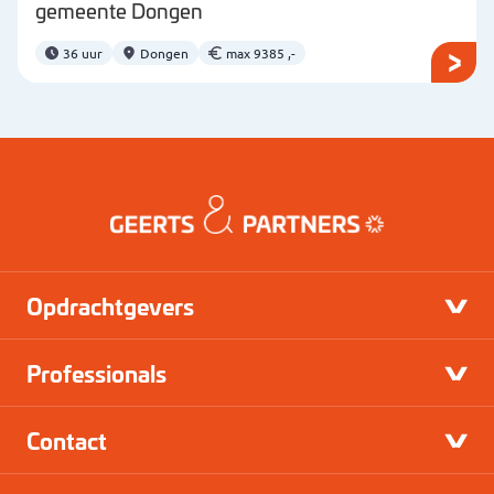
gemeente Dongen
36 uur
Dongen
max 9385 ,-
Opdrachtgevers
Professionals
Contact