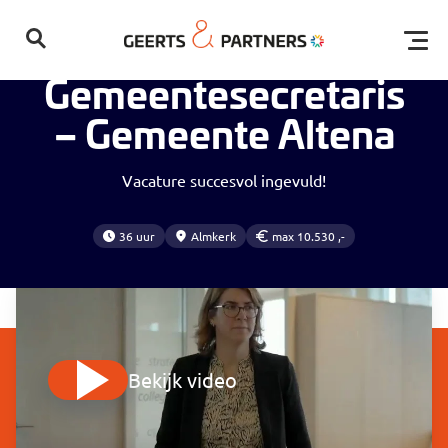
Home
Vacatures
Gemeentesecretaris – Gemeente Altena
Open
Gemeentesecretaris
– Gemeente Altena
Vacature succesvol ingevuld!
36 uur
Almkerk
max 10.530 ,-
Geen resultaten gevonden
Bekijk video