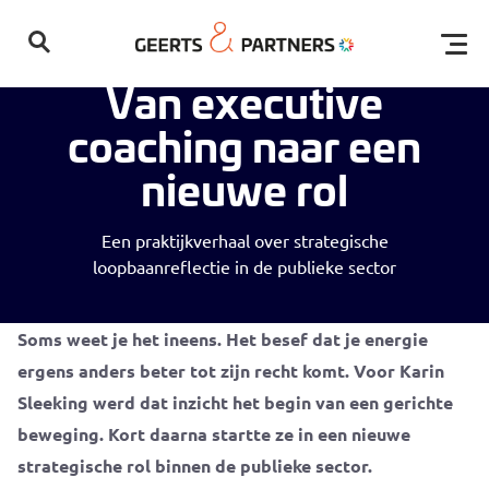
Home
Blog
Van executive coaching naar een nieuwe rol
Open
Van executive
coaching naar een
nieuwe rol
Een praktijkverhaal over strategische
loopbaanreflectie in de publieke sector
Geen resultaten gevonden
Soms weet je het ineens. H
et besef dat je energie
ergens anders beter tot zijn recht komt. Voor Karin
Sleeking werd dat inzicht het begin van een gerichte
beweging.
Kort daarna
startte ze in een nieuwe
strategische rol binnen de publieke sector.