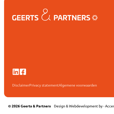
Disclaimer
Privacy statement
Algemene voorwaarden
© 2026 Geerts & Partners
Design & Webdevelopment by -
Accen