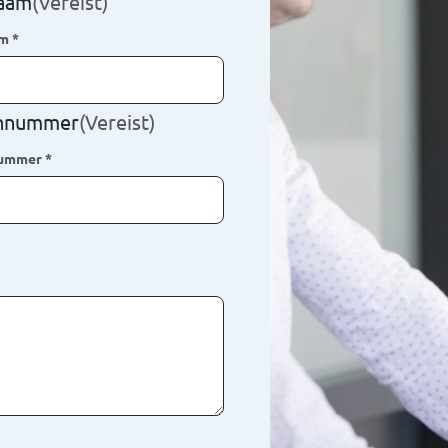
naam
(Vereist)
am
*
onnummer
(Vereist)
nummer
*