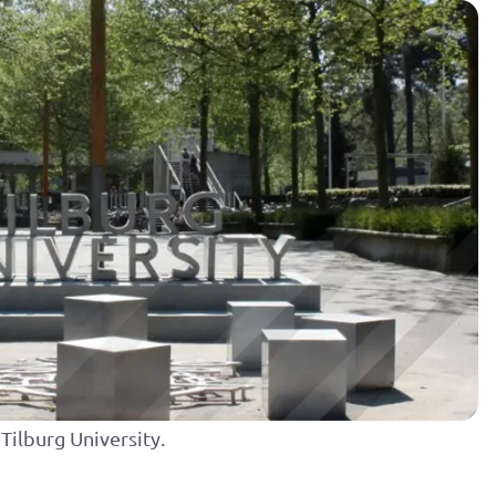
Vacatures
Over ons
Contact
Geen resultaten gevonden
ilburg University.