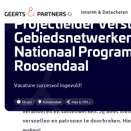
Home
Vacatures
Interim & Detacheren
Projectleider Vers
Gebiedsnetwerken
Nationaal Progra
Roosendaal
Vacature succesvol ingevuld!
Als projectleider Verstevigen Gebiedsnet
leerkracht. Jij bent
een natuurlijke leider 
36 uur
Roosendaal
max 6.193 ,-
veranderen en samenwerken. Jij weet mens
versnellen en patronen te doorbreken. Hie
maken!