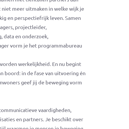
 niet meer uitmaken in welke wijk je
ig en perspectiefrijk leven. Samen
ers, projectleider,
, data en onderzoek,
jager vorm je het programmabureau
n worden werkelijkheid. En nu begint
n boord: in de fase van uitvoering én
 inwoners geef jij de beweging vorm
e communicatieve vaardigheden,
saties en partners. Je beschikt over
tijl waarmee je mensen in beweging