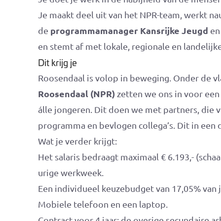
Je maakt deel uit van het NPR-team, werkt 
programmamanager Kansrijke Jeugd
de
e
en stemt af met lokale, regionale en landelijk
Dit krijg je
Roosendaal is volop in beweging. Onder de vl
Roosendaal (NPR)
zetten we ons in voor een 
álle jongeren. Dit doen we met partners, die 
programma en bevlogen collega’s. Dit in ee
Wat je verder krijgt:
Het salaris bedraagt maximaal € 6.193,- (schaa
urige werkweek.
Een individueel keuzebudget van 17,05% van je
Mobiele telefoon en een laptop.
Contract voor 4 jaar; de overige secundaire