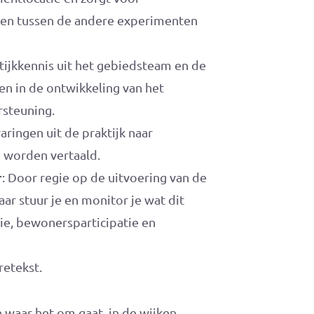
 en tussen de andere experimenten
ktijkkennis uit het gebiedsteam en de
 in de ontwikkeling van het
rsteuning.
varingen uit de praktijk naar
n worden vertaald.
r
: Door regie op de uitvoering van de
ar stuur je en monitor je wat dit
sie, bewonersparticipatie en
retekst.
 waar het om gaat, in de wijken.