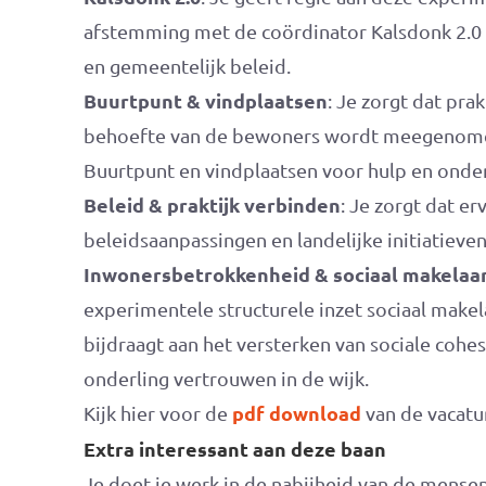
afstemming met de coördinator Kalsdonk 2.0
en gemeentelijk beleid.
Buurtpunt & vindplaatsen
: Je zorgt dat pra
behoefte van de bewoners wordt meegenomen
Buurtpunt en vindplaatsen voor hulp en onde
Beleid & praktijk verbinden
: Je zorgt dat er
beleidsaanpassingen en landelijke initiatieve
Inwonersbetrokkenheid & sociaal makelaa
experimentele structurele inzet sociaal makela
bijdraagt aan het versterken van sociale cohe
onderling vertrouwen in de wijk.
pdf download
Kijk hier voor de
van de vacatu
Extra interessant aan deze baan
Je doet je werk in de nabijheid van de mensen