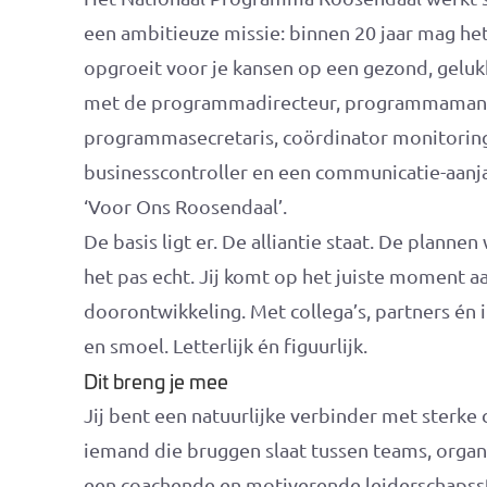
een ambitieuze missie: binnen 20 jaar mag het
opgroeit voor je kansen op een gezond, gelukk
met de programmadirecteur, programmamanag
programmasecretaris, coördinator monitoring
businesscontroller en een communicatie-aan
‘Voor Ons Roosendaal’.
De basis ligt er. De alliantie staat. De planne
het pas echt. Jij komt op het juiste moment aa
doorontwikkeling. Met collega’s, partners én
en smoel. Letterlijk én figuurlijk.
Dit breng je mee
Jij bent een natuurlijke verbinder met sterk
iemand die bruggen slaat tussen teams, organi
een coachende en motiverende leiderschapss