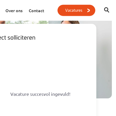
Vacatures
Over ons
Contact
ct solliciteren
Geen resultaten gevonden
Vacature succesvol ingevuld!