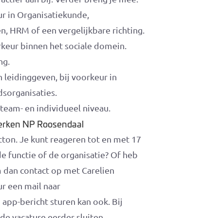
r in Organisatiekunde,
 HRM of een vergelijkbare richting.
rkeur binnen het sociale domein.
ng.
n leidinggeven, bij voorkeur in
organisaties.
team- en individueel niveau.
werken NP Roosendaal
utton. Je kunt reageren tot en met 17
e functie of de organisatie? Of heb
m dan contact op met Carelien
ur een mail naar
n app-bericht sturen kan ook. Bij
de vacature eerder sluiten.