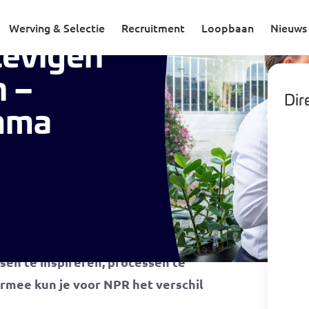
Projectleider Verstevigen Gebiedsnetwerken – Nationaal Programma Roosendaal
Werving & Selectie
Recruitment
Loopbaan
Nieuws
tevigen
 –
Dire
mma
werken combineer je lef met
met visie op leren & ontwikkelen,
en te inspireren, processen te
rmee kun je voor NPR het verschil