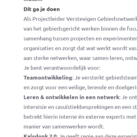
Dit ga je doen
Als Projectleider Verstevigen Gebiedsnetwerke
van het gebiedsgericht werken binnen de focu
samenhang tussen projecten en experimenten 
organisaties en zorgt dat wat werkt wordt v
aan sterke netwerken, waar samen leren, ontw
Je bent verantwoordelijk voor:
Teamontwikkeling
: Je versterkt gebiedstea
en zorgt voor een veilige, lerende en doelge
Leren & ontwikkelen in een netwerk
: Je on
intervisie en casuïstiekbesprekingen en een s
betrekt hierin interne én externe experts met
manier van samenwerken wordt.
Kalsdonk 2.0
: Je geeft regie aan deze experi