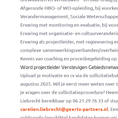
Afgeronde HBO- of WO-opleiding, bij voorkeu
Verandermanagement, Sociale Wetenschappen,
Ervaring met monitoring en evaluatie, bij voo
Ervaring met organisatie- en cultuurveranderi
Ervaring als projectleider, met regievoering e
complexe samenwerkingsverbanden/overheids
Kennis van coaching en procesbegeleiding op 
Word projectleider Verstevigen Gebiedsnet
Upload je motivatie en cv via de sollicitatieb
augustus 2025. Wil je eerst meer weten over d
je vragen over de sollicitatieprocedure? Nee
Liebrecht bereikbaar op 06 21 29 76 33 of stu
carelien.liebrecht@geerts-partners.nl
. Ee
voldoende (geschikte) kandidaten kunnen wij 