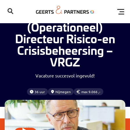
Home
Vacatures
(Operationeel) Directeur Risico-en Crisisbeheersing – VRGZ
Open
(Operationeel)
Directeur Risico-en
Crisisbeheersing –
VRGZ
Vacature succesvol ingevuld!
Geen resultaten gevonden
36 uur
Nijmegen
max 9.066 ,-