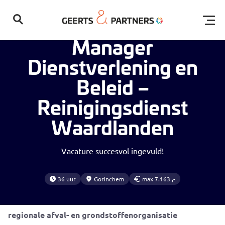
Home
Vacatures
Manager Dienstverlening en Beleid – Reinigingsdienst Waardlanden
Open
Manager
Dienstverlening en
Beleid –
Reinigingsdienst
Waardlanden
Geen resultaten gevonden
Vacature succesvol ingevuld!
36 uur
Gorinchem
max 7.163 ,-
Geef mede richting aan de circulaire toekomst van
regionale afval- en grondstoffenorganisatie