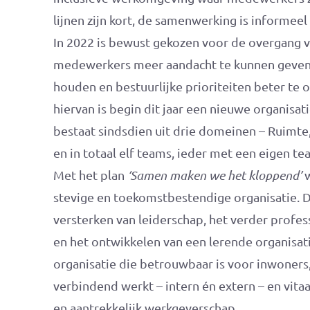
lijnen zijn kort, de samenwerking is informee
In 2022 is bewust gekozen voor de overgang va
medewerkers meer aandacht te kunnen geven,
houden en bestuurlijke prioriteiten beter te 
hiervan is begin dit jaar een nieuwe organisat
bestaat sindsdien uit drie domeinen – Ruimte
en in totaal elf teams, ieder met een eigen te
Met het plan
‘Samen maken we het kloppend’
w
stevige en toekomstbestendige organisatie. Da
versterken van leiderschap, het verder profes
en het ontwikkelen van een lerende organisati
organisatie die betrouwbaar is voor inwoners
verbindend werkt – intern én extern – en vitaa
en aantrekkelijk werkgeverschap.