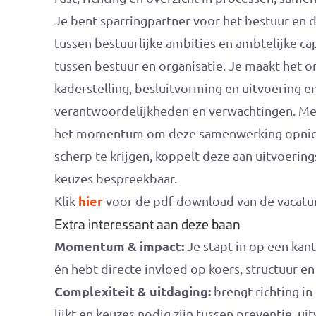
Je bent sparringpartner voor het bestuur en 
tussen bestuurlijke ambities en ambtelijke ca
tussen bestuur en organisatie. Je maakt het 
kaderstelling, besluitvorming en uitvoering e
verantwoordelijkheden en verwachtingen. Met
het momentum om deze samenwerking opnieuw 
scherp te krijgen, koppelt deze aan uitvoerin
keuzes bespreekbaar.
hier
Klik
voor de pdf download van de vacatur
Extra interessant aan deze baan
Momentum & impact:
Je stapt in op een kan
én hebt directe invloed op koers, structuur en 
Complexiteit & uitdaging:
brengt richting in
lijkt en keuzes nodig zijn tussen preventie, uit