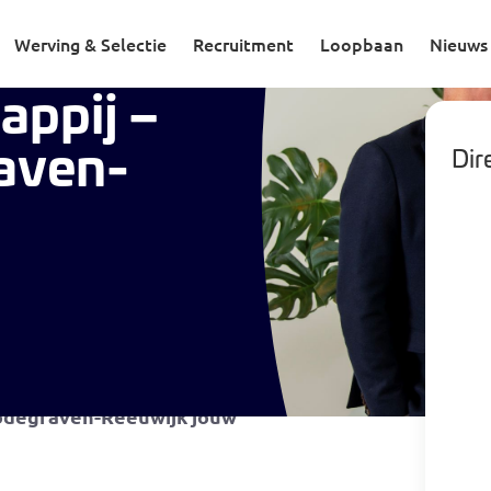
odegraven-Reeuwijk
Werving & Selectie
Recruitment
Loopbaan
Nieuws
appij –
aven-
Dire
ing in een organisatie waar jij
ouw jij verder op de kracht van
Bodegraven-Reeuwijk jouw