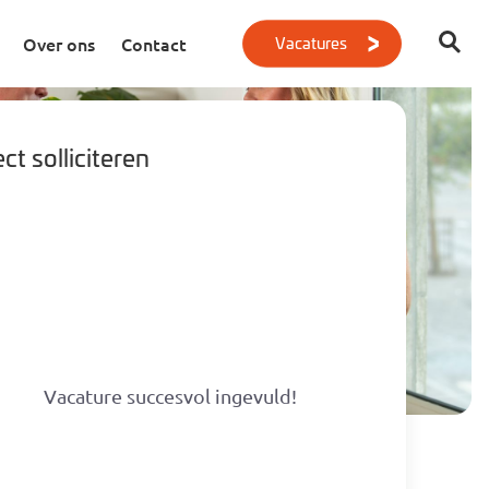
Vacatures
Over ons
Contact
ct solliciteren
Geen resultaten gevonden
Vacature succesvol ingevuld!