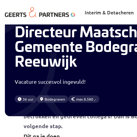
Home
Vacatures
Directeur Maatschappij – Gemeente B
Interim & Detacheren
Directeur Maatsch
Gemeente Bodegr
Reeuwijk
Vacature succesvol ingevuld!
Zoek jij geen gespreid bed, maar een uitdag
36 uur
Bodegraven
max 8.580 ,-
richting geeft aan het sociaal domein? En b
betrokken en gedreven collega’s? Dan is 
volgende stap.
Dit ga je doen