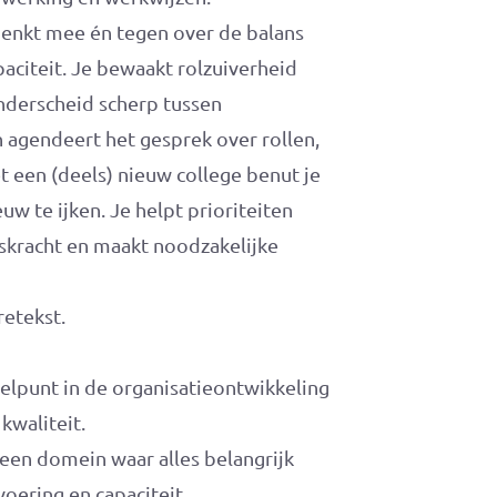
denkt mee én tegen over de balans
paciteit. Je bewaakt rolzuiverheid
onderscheid scherp tussen
n agendeert het gesprek over rollen,
 een (deels) nieuw college benut je
te ijken. Je helpt prioriteiten
gskracht en maakt noodzakelijke
etekst.
telpunt in de organisatieontwikkeling
kwaliteit.
 een domein waar alles belangrijk
voering en capaciteit.