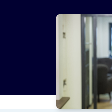
Werving & Selectie
Recruitment
Loopbaan
Nieuws
m