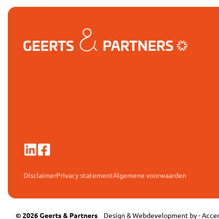
Disclaimer
Privacy statement
Algemene voorwaarden
© 2026 Geerts & Partners
Design & Webdevelopment by -
Accen