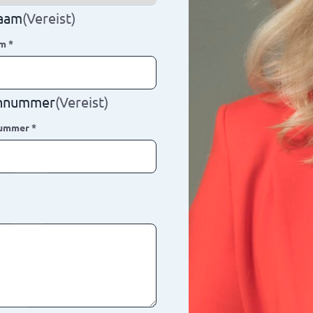
naam
(Vereist)
am
*
onnummer
(Vereist)
nummer
*