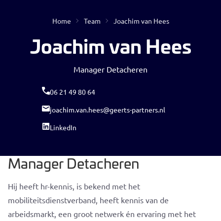
Home
Team
Joachim van Hees
Open
Joachim van Hees
Manager Detacheren
06 21 49 80 64
joachim.van.hees@geerts-partners.nl
LinkedIn
Geen resultaten gevonden
Manager Detacheren
Hij heeft hr-kennis, is bekend met het
mobiliteitsdienstverband, heeft kennis van de
arbeidsmarkt, een groot netwerk én ervaring met het