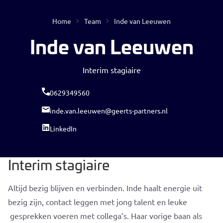
Home
Team
Inde van Leeuwen
Open
Inde van Leeuwen
Interim stagiaire
0629349560
inde.van.leeuwen@geerts-partners.nl
LinkedIn
Geen resultaten gevonden
Interim stagiaire
Altijd bezig blijven en verbinden. Inde haalt energie uit
bezig zijn, contact leggen met jong talent en leuke
gesprekken voeren met collega’s. Haar vorige baan als