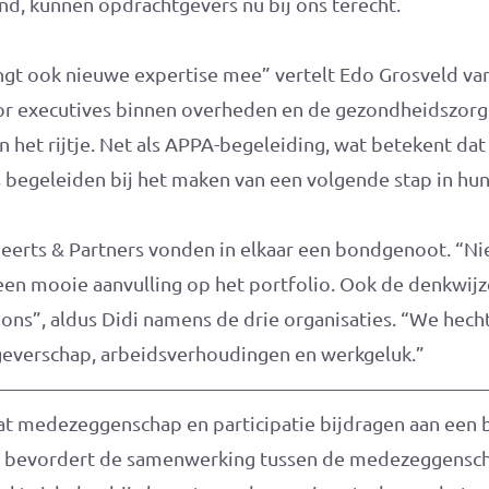
nd, kunnen opdrachtgevers nu bij ons terecht.
ngt ook nieuwe expertise mee” vertelt Edo Grosveld van
or executives binnen overheden en de gezondheidszorg 
het rijtje. Net als APPA-begeleiding, wat betekent dat
 begeleiden bij het maken van een volgende stap in hu
eerts & Partners vonden in elkaar een bondgenoot. “Nie
 een mooie aanvulling op het portfolio. Ook de denkwijz
n ons”, aldus Didi namens de drie organisaties. “We hech
everschap, arbeidsverhoudingen en werkgeluk.”
—————————————————————————
at medezeggenschap en participatie bijdragen aan een 
ijf bevordert de samenwerking tussen de medezeggensc