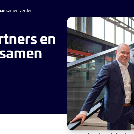
gaan samen verder
Werving & Selectie
Recruitment
Loopbaan
Nieuws
rtners en
 samen