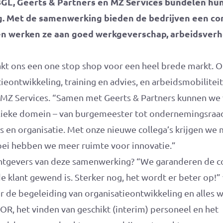
L, Geerts & Partners en MZ Services bundelen hun
. Met de samenwerking bieden de bedrijven een co
n werken ze aan goed werkgeverschap, arbeidsver
t ons een one stop shop voor een heel brede markt. O
ieontwikkeling, training en advies, en arbeidsmobiliteit”
j MZ Services. “Samen met Geerts & Partners kunnen we
blieke domein – van burgemeester tot ondernemingsra
s en organisatie. Met onze nieuwe collega’s krijgen we 
roei hebben we meer ruimte voor innovatie.”
tgevers van deze samenwerking? “We garanderen de con
de klant gewend is. Sterker nog, het wordt er beter op!”
r de begeleiding van organisatieontwikkeling en alles w
 OR, het vinden van geschikt (interim) personeel en het