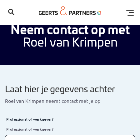
Home
Contact
Roel van Krimpen
Open
Neem contact op met
Roel van Krimpen
Geen resultaten gevonden
Laat hier je gegevens achter
Roel van Krimpen neemt contact met je op
Professional of werkgever?
Professional of werkgever?