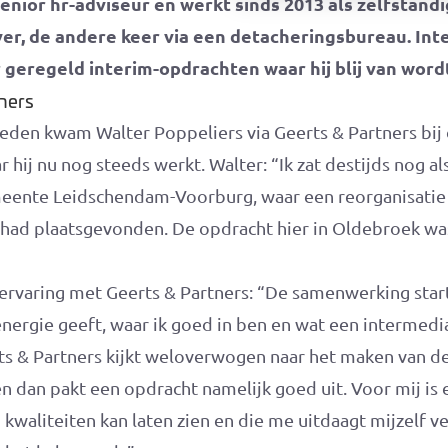
enior hr-adviseur en werkt sinds 2013 als zelfstandi
er, de andere keer via een detacheringsbureau. Int
 geregeld interim-opdrachten waar hij blij van word
tners
eden kwam Walter Poppeliers via Geerts & Partners bi
 hij nu nog steeds werkt. Walter: “Ik zat destijds nog al
meente Leidschendam-Voorburg, waar een reorganisatie
 had plaatsgevonden. De opdracht hier in Oldebroek was
e ervaring met Geerts & Partners: “De samenwerking sta
nergie geeft, waar ik goed in ben en wat een intermediai
s & Partners kijkt weloverwogen naar het maken van de 
en dan pakt een opdracht namelijk goed uit. Voor mij is
 kwaliteiten kan laten zien en die me uitdaagt mijzelf v