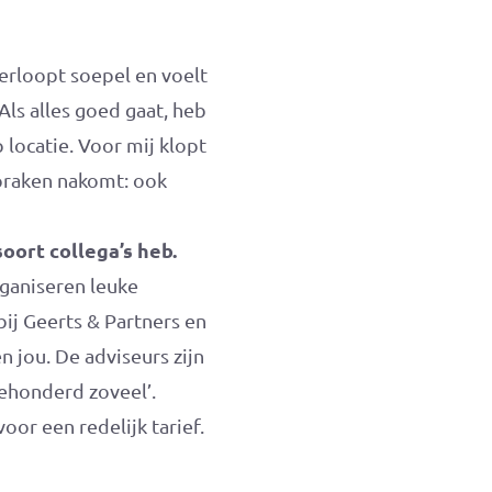
erloopt soepel en voelt
 Als alles goed gaat, heb
 locatie. Voor mij klopt
spraken nakomt: ook
soort collega’s heb.
rganiseren leuke
ij Geerts & Partners en
n jou. De adviseurs zijn
eehonderd zoveel’.
or een redelijk tarief.