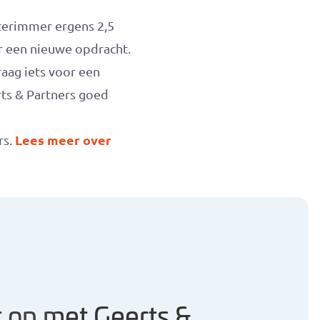
nterimmer ergens 2,5
or een nieuwe opdracht.
raag iets voor een
rts & Partners goed
Lees meer over
rs.
 op met Geerts &