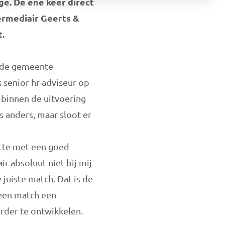
ge. De ene keer direct
ermediair Geerts &
t.
j de gemeente
s senior hr-adviseur op
 binnen de uitvoering
 anders, maar sloot er
rtte met een goed
r absoluut niet bij mij
juiste match. Dat is de
 een match een
erder te ontwikkelen.