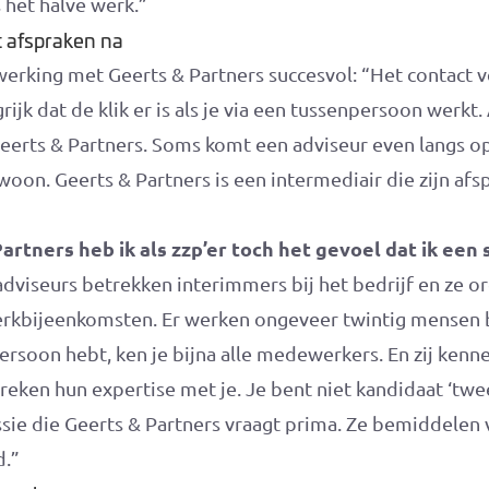
 het halve werk.”
t afspraken na
erking met Geerts & Partners succesvol: “Het contact v
rijk dat de klik er is als je via een tussenpersoon werkt.
eerts & Partners. Soms komt een adviseur even langs op
on. Geerts & Partners is een intermediair die zijn af
artners heb ik als zzp’er toch het gevoel dat ik een 
dviseurs betrekken interimmers bij het bedrijf en ze o
werkbijeenkomsten. Er werken ongeveer twintig mensen b
rsoon hebt, ken je bijna alle medewerkers. En zij kenne
reken hun expertise met je. Je bent niet kandidaat ‘tw
ie die Geerts & Partners vraagt prima. Ze bemiddelen vo
d.”