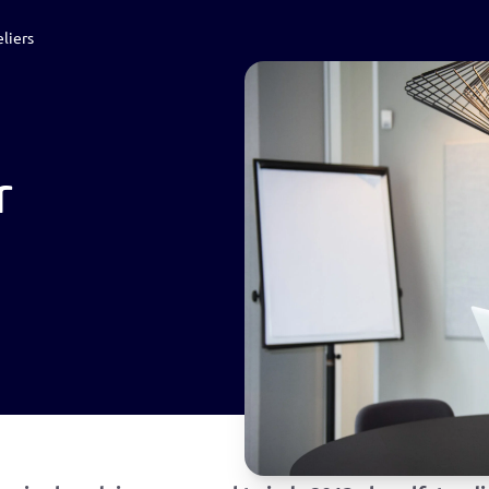
liers
Werving & Selectie
Recruitment
Loopbaan
Nieuws
r