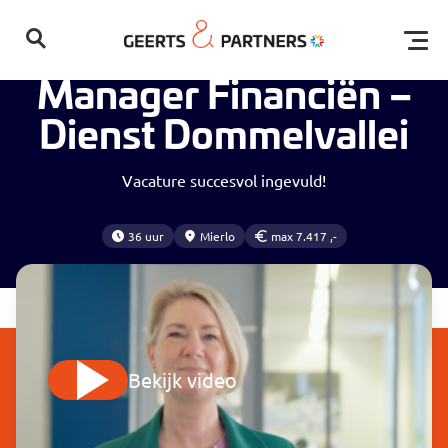
Home
Vacatures
Manager Financiën – Dienst Dommelvallei
Open
Manager Financiën –
Dienst Dommelvallei
Vacature succesvol ingevuld!
36 uur
Mierlo
max 7.417 ,-
Geen resultaten gevonden
Bekijk video