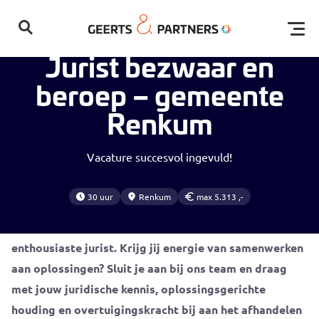
Home
Vacatures
Jurist bezwaar en beroep – gemeente Renkum
Open
Jurist bezwaar en
beroep – gemeente
Renkum
Vacature succesvol ingevuld!
Geen resultaten gevonden
30 uur
Renkum
max 5.313 ,-
De gemeente Renkum is op zoek naar een gedreven en
enthousiaste jurist. Krijg jij energie van samenwerken
aan oplossingen? Sluit je aan bij ons team en draag
met jouw juridische kennis, oplossingsgerichte
houding en overtuigingskracht bij aan het afhandelen