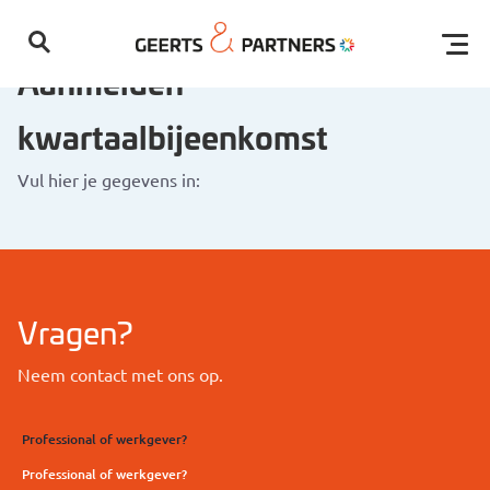
Open
Aanmelden
kwartaalbijeenkomst
Vul hier je gegevens in:
Geen resultaten gevonden
Vragen?
Neem contact met ons op.
Professional of werkgever?
Professional of werkgever?