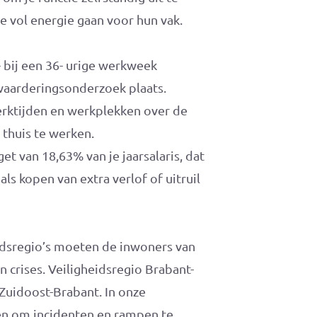
e vol energie gaan voor hun vak.
 bij een 36- urige werkweek
aarderingsonderzoek plaats.
erktijden en werkplekken over de
 thuis te werken.
t van 18,63% van je jaarsalaris, dat
als kopen van extra verlof of uitruil
eidsregio’s moeten de inwoners van
crises. Veiligheidsregio Brabant-
Zuidoost-Brabant. In onze
n om incidenten en rampen te