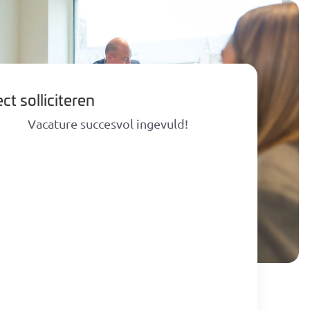
Vacatures
Over ons
Contact
ct solliciteren
Vacature succesvol ingevuld!
Geen resultaten gevonden