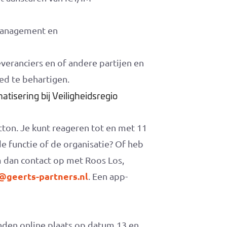
management en
eranciers en of andere partijen en
ed te behartigen.
tisering bij Veiligheidsregio
utton. Je kunt reageren tot en met 11
e functie of de organisatie? Of heb
m dan contact op met Roos Los,
@geerts-partners.nl
. Een app-
den online plaats op datum 13 en