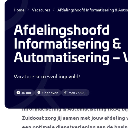
Home
Vacatures
Afdelingshoofd Informatisering & Aut
Interim & Detacheren
Afdelingshoofd
Informatisering &
Automatisering –
Vacature succesvol ingevuld!
Bijdragen aan tijdige en betrouwbare info
36 uur
Eindhoven
max 7539 ,-
werking van de technische infrastructuur!
Informatisering & Automatisering (I&A) bij
Zuidoost zorg jij samen met jouw afdeling 
een optimale dienstverlening aan de busin