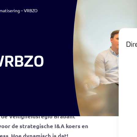
omatisering – VRBZO
Werving & Selectie
Recruitment
Loopbaan
Nieuws
Dire
 VRBZO
rmatievoorziening en een feilloze
 Als afdelingshoofd
 de Veiligheidsregio Brabant
voor de strategische I&A koers en
ess. Hoe dynamisch is dat!