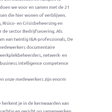
t doen we voor en samen met de 21
n die hier wonen of verblijven.
 Risico- en Crisisbeheersing en
r de sector Bedrijfsvoering. Als
am van twintig I&A-professionals, De
, medewerkers documentaire
 werkplekbeheerders, netwerk- en
usiness intelligence competence
s en onze medewerkers zijn enorm
Je herkent je in de kernwaarden van
krachtig en gericht op samenwerken.