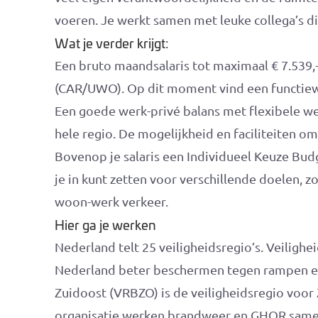
voeren. Je werkt samen met leuke collega’s di
Wat je verder krijgt:
Een bruto maandsalaris tot maximaal € 7.539,-
(CAR/UWO). Op dit moment vind een functiew
Een goede werk-privé balans met flexibele w
hele regio. De mogelijkheid en faciliteiten om
Bovenop je salaris een Individueel Keuze Budge
je in kunt zetten voor verschillende doelen, zo
woon-werk verkeer.
Hier ga je werken
Nederland telt 25 veiligheidsregio’s. Veiligh
Nederland beter beschermen tegen rampen en 
Zuidoost (VRBZO) is de veiligheidsregio voor 
organisatie werken brandweer en GHOR same