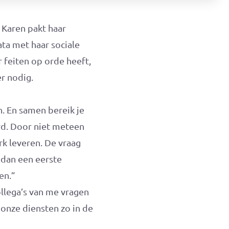
 Karen pakt haar
ata met haar sociale
 feiten op orde heeft,
r nodig.
. En samen bereik je
ord. Door niet meteen
rk leveren. De vraag
n dan een eerste
en.”
ollega’s van me vragen
onze diensten zo in de