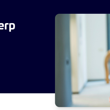
Werving & Selectie
Recruitment
Loopbaan
Nieuws
erp