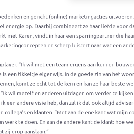
edenken en gericht (online) marketingacties uitvoeren.
el energie op. Daarbij combineert ze haar liefde voor d
t met Karen, vindt in haar een sparringpartner die haar
marketingconcepten en scherp luistert naar wat een ande
mplayer. “Ik wil met een team ergens aan kunnen bouwen
e is een tikkeltje eigenwijs. In de goede zin van het wo
nemen, komt ze echt tot de kern en kan ze haar beste we
. “Ik wil mezelf en anderen uitdagen om verder te kijke
ik een andere visie heb, dan zal ik dat ook altijd adviser
sen collega’s en klanten. “Met aan de ene kant wat mijn c
 werk te doen. En aan de andere kant de klant: hoe we 
t zij erop aanslaan.”