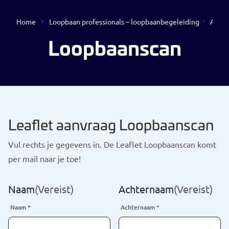
Home
Loopbaan professionals – loopbaanbegeleiding
Aanvraag – Leaflet Loopbaanscan professionals
Open
Loopbaanscan
Leaflet aanvraag Loopbaanscan
Geen resultaten gevonden
Vul rechts je gegevens in. De Leaflet Loopbaanscan komt
per mail naar je toe!
Naam
(Vereist)
Achternaam
(Vereist)
Naam
*
Achternaam
*